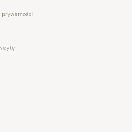
a prywatności
t
izytę