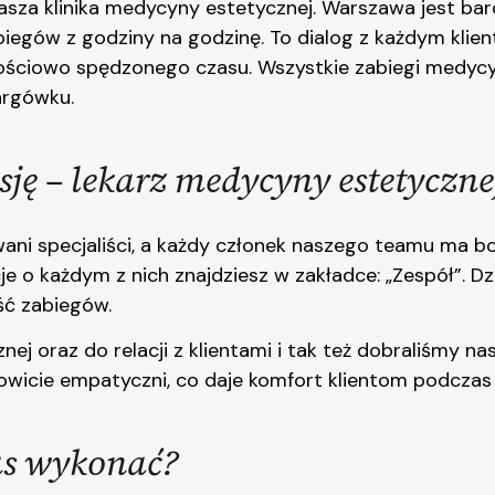
asza klinika medycyny estetycznej. Warszawa jest b
zabiegów z godziny na godzinę. To dialog z każdym klie
akościowo spędzonego czasu. Wszystkie zabiegi medyc
argówku.
ję – lekarz medycyny estetyczn
ani specjaliści, a każdy członek naszego teamu ma b
cje o każdym z nich znajdziesz w zakładce: „Zespół”. D
ść zabiegów.
j oraz do relacji z klientami i tak też dobraliśmy nas
mowicie empatyczni, co daje komfort klientom podczas 
as wykonać?