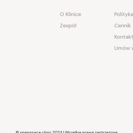
O Klinice
Polityk
Zespół
Cennik
Kontak
Umów w
© openspace.clinic 2024 | Wszelkie prawa zastrzeżone